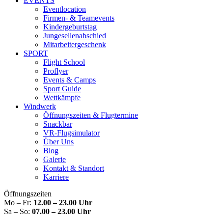
EVENTS
Eventlocation
Firmen- & Teamevents
Kindergeburtstag
Jungesellenabschied
Mitarbeitergeschenk
SPORT
Flight School
Proflyer
Events & Camps
Sport Guide
Wettkämpfe
Windwerk
Öffnungszeiten & Flugtermine
Snackbar
VR-Flugsimulator
Über Uns
Blog
Galerie
Kontakt & Standort
Karriere
Öffnungszeiten
Mo – Fr:
12.00 – 23.00 Uhr
Sa – So:
07.00 – 23.00 Uhr