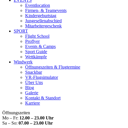
EVENTS
Eventlocation
Firmen- & Teamevents
Kindergeburtstag
Jungesellenabschied
Mitarbeitergeschenk
SPORT
Flight School
Proflyer
Events & Camps
Sport Guide
Wettkämpfe
Windwerk
Öffnungszeiten & Flugtermine
Snackbar
VR-Flugsimulator
Über Uns
Blog
Galerie
Kontakt & Standort
Karriere
Öffnungszeiten
Mo – Fr:
12.00 – 23.00 Uhr
Sa – So:
07.00 – 23.00 Uhr