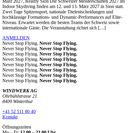
März 2027, Realfly Sion Die Schweizer Meisterschaften 2027 im
Indoor Skydiving finden am 12. und 13. März 2027 in Sion statt.
Zwei Tage Spitzensport, nationale Titelentscheidungen und
hochklassige Formations- und Dynamic-Performances auf Elite-
Niveau. Erwartet werden die besten Teams der Schweiz sowie
internationale Gäste. Die Veranstaltung richtet sich […]
ANMELDEN
Never Stop Flying.
Never Stop Flying.
Never Stop Flying.
Never Stop Flying.
Never Stop Flying.
Never Stop Flying.
Never Stop Flying.
Never Stop Flying.
Never Stop Flying.
Never Stop Flying.
Never Stop Flying.
Never Stop Flying.
Never Stop Flying.
Never Stop Flying.
Never Stop Flying.
Never Stop Flying.
WINDWERK AG
Ohrbühlstrasse 21
8409 Winterthur
+41 52 511 80 40
Kontakt
Öffnungszeiten
Mo – Fr:
12.00 – 23.00 Uhr