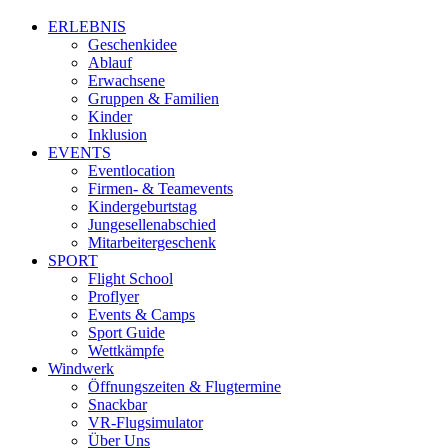
ERLEBNIS
Geschenkidee
Ablauf
Erwachsene
Gruppen & Familien
Kinder
Inklusion
EVENTS
Eventlocation
Firmen- & Teamevents
Kindergeburtstag
Jungesellenabschied
Mitarbeitergeschenk
SPORT
Flight School
Proflyer
Events & Camps
Sport Guide
Wettkämpfe
Windwerk
Öffnungszeiten & Flugtermine
Snackbar
VR-Flugsimulator
Über Uns