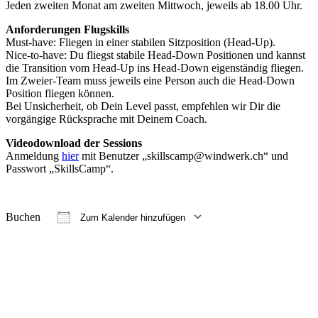
Jeden zweiten Monat am zweiten Mittwoch, jeweils ab 18.00 Uhr.
Anforderungen Flugskills
Must-have: Fliegen in einer stabilen Sitzposition (Head-Up).
Nice-to-have: Du fliegst stabile Head-Down Positionen und kannst
die Transition vom Head-Up ins Head-Down eigenständig fliegen.
Im Zweier-Team muss jeweils eine Person auch die Head-Down
Position fliegen können.
Bei Unsicherheit, ob Dein Level passt, empfehlen wir Dir die
vorgängige Rücksprache mit Deinem Coach.
Videodownload der Sessions
Anmeldung
hier
mit Benutzer „skillscamp@windwerk.ch“ und
Passwort „SkillsCamp“.
Buchen
Zum Kalender hinzufügen
ICS herunterladen
Google Kalender
iCalendar
Office 365
Outlook Live