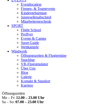
EVENTS
Eventlocation
Firmen- & Teamevents
Kindergeburtstag
Jungesellenabschied
Mitarbeitergeschenk
SPORT
Flight School
Proflyer
Events & Camps
Sport Guide
Wettkämpfe
Windwerk
Öffnungszeiten & Flugtermine
Snackbar
VR-Flugsimulator
Über Uns
Blog
Galerie
Kontakt & Standort
Karriere
Öffnungszeiten
Mo – Fr:
12.00 – 23.00 Uhr
Sa – So:
07.00 – 23.00 Uhr