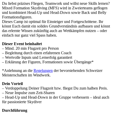
Du liebst präzises Fliegen, Teamwork und willst neue Skills lernen?
Mixed Formation Skydiving (MFS) wird in Zweierteams geflogen
und kombiniert Head-Up und Head-Down sowie Back und Belly
Formationsfiguren.
Dieses Camp ist optimal für Einsteiger und Fortgeschrittene. Ihr
könnt Euch damit ein solides Grundverständnis aufbauen und könnt
das erlernte Wissen zukünftig auch an Wettkämpfen nutzen – oder
einfach nur ganz viel Spass haben.
Dieser Event beinhaltet
– Mind. 20 min Flugzeit pro Person
– Begleitung durch einen erfahrenen Coach
– Wertvolle Inputs und Lernerfolg garantiert
– Erklärung der Figuren, Formationen sowie Übergänge*
*Anlehnung an die
Regelungen
der bevorstehenden Schweizer
Meisterschaften im Windwerk.
Dein Vorteil
– Verdoppelung Deiner Flugzeit bzw. fliegst Du zum halben Preis.
– Neue Impulse zum Zeit-Sharen
– Head-Up und Head-Down in der Gruppe verbessern – ideal auch
für passionierte Skydiver
Durchführung