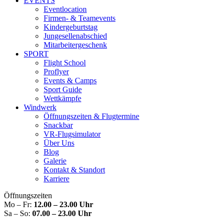
EVENTS
Eventlocation
Firmen- & Teamevents
Kindergeburtstag
Jungesellenabschied
Mitarbeitergeschenk
SPORT
Flight School
Proflyer
Events & Camps
Sport Guide
Wettkämpfe
Windwerk
Öffnungszeiten & Flugtermine
Snackbar
VR-Flugsimulator
Über Uns
Blog
Galerie
Kontakt & Standort
Karriere
Öffnungszeiten
Mo – Fr:
12.00 – 23.00 Uhr
Sa – So:
07.00 – 23.00 Uhr