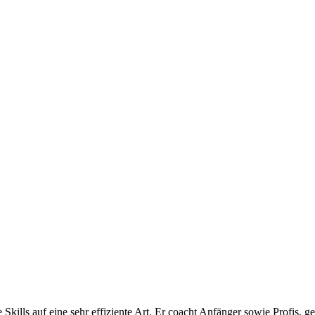
Skills auf eine sehr effiziente Art. Er coacht Anfänger sowie Profis, g