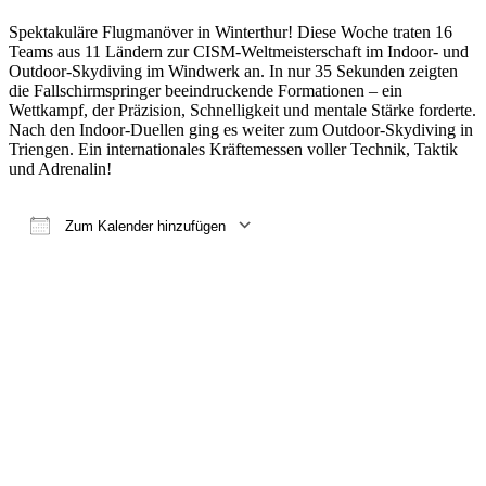
Spektakuläre Flugmanöver in Winterthur! Diese Woche traten 16
Teams aus 11 Ländern zur CISM-Weltmeisterschaft im Indoor- und
Outdoor-Skydiving im Windwerk an. In nur 35 Sekunden zeigten
die Fallschirmspringer beeindruckende Formationen – ein
Wettkampf, der Präzision, Schnelligkeit und mentale Stärke forderte.
Nach den Indoor-Duellen ging es weiter zum Outdoor-Skydiving in
Triengen. Ein internationales Kräftemessen voller Technik, Taktik
und Adrenalin!
Zum Kalender hinzufügen
ICS herunterladen
Google Kalender
iCalendar
Office 365
Outlook Live