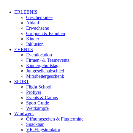
ERLEBNIS
Geschenkidee
Ablauf
Erwachsene
Gruppen & Familien
Kinder
Inklusion
EVENTS
Eventlocation
Firmen- & Teamevents
Kindergeburtstag
Jungesellenabschied
Mitarbeitergeschenk
SPORT
Flight School
Proflyer
Events & Camps
Sport Guide
Wettkämpfe
Windwerk
Öffnungszeiten & Flugtermine
Snackbar
VR-Flugsimulator