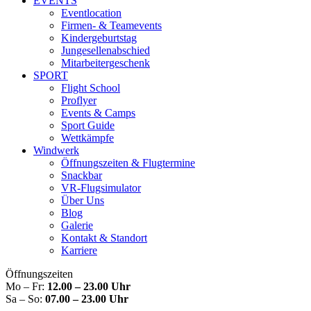
EVENTS
Eventlocation
Firmen- & Teamevents
Kindergeburtstag
Jungesellenabschied
Mitarbeitergeschenk
SPORT
Flight School
Proflyer
Events & Camps
Sport Guide
Wettkämpfe
Windwerk
Öffnungszeiten & Flugtermine
Snackbar
VR-Flugsimulator
Über Uns
Blog
Galerie
Kontakt & Standort
Karriere
Öffnungszeiten
Mo – Fr:
12.00 – 23.00 Uhr
Sa – So:
07.00 – 23.00 Uhr