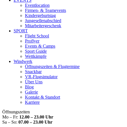
EVENTS
Eventlocation
Firmen- & Teamevents
Kindergeburtstag
Jungesellenabschied
Mitarbeitergeschenk
SPORT
Flight School
Proflyer
Events & Camps
Sport Guide
Wettkämpfe
Windwerk
Öffnungszeiten & Flugtermine
Snackbar
VR-Flugsimulator
Über Uns
Blog
Galerie
Kontakt & Standort
Karriere
Öffnungszeiten
Mo – Fr:
12.00 – 23.00 Uhr
Sa – So:
07.00 – 23.00 Uhr