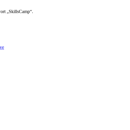
ort „SkillsCamp“.
ve