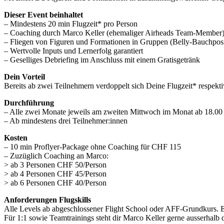
Dieser Event beinhaltet
– Mindestens 20 min Flugzeit* pro Person
– Coaching durch Marco Keller (ehemaliger Airheads Team-Member
– Fliegen von Figuren und Formationen in Gruppen (Belly-Bauchposi
– Wertvolle Inputs und Lernerfolg garantiert
– Geselliges Debriefing im Anschluss mit einem Gratisgetränk
Dein Vorteil
Bereits ab zwei Teilnehmern verdoppelt sich Deine Flugzeit* respekti
Durchführung
– Alle zwei Monate jeweils am zweiten Mittwoch im Monat ab 18.00
– Ab mindestens drei Teilnehmer:innen
Kosten
– 10 min Proflyer-Package ohne Coaching für CHF 115
– Zuzüglich Coaching an Marco:
> ab 3 Personen CHF 50/Person
> ab 4 Personen CHF 45/Person
> ab 6 Personen CHF 40/Person
Anforderungen Flugskills
Alle Levels ab abgeschlossener Flight School oder AFF-Grundkurs. Ei
Für 1:1 sowie Teamtrainings steht dir Marco Keller gerne ausserhalb