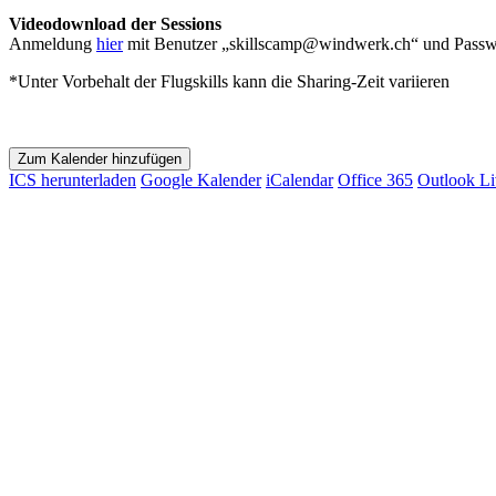
Videodownload der Sessions
Anmeldung
hier
mit Benutzer „skillscamp@windwerk.ch“ und Passw
*Unter Vorbehalt der Flugskills kann die Sharing-Zeit variieren
Zum Kalender hinzufügen
ICS herunterladen
Google Kalender
iCalendar
Office 365
Outlook Li