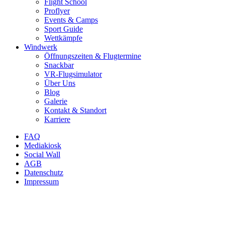
Flight School
Proflyer
Events & Camps
Sport Guide
Wettkämpfe
Windwerk
Öffnungszeiten & Flugtermine
Snackbar
VR-Flugsimulator
Über Uns
Blog
Galerie
Kontakt & Standort
Karriere
FAQ
Mediakiosk
Social Wall
AGB
Datenschutz
Impressum