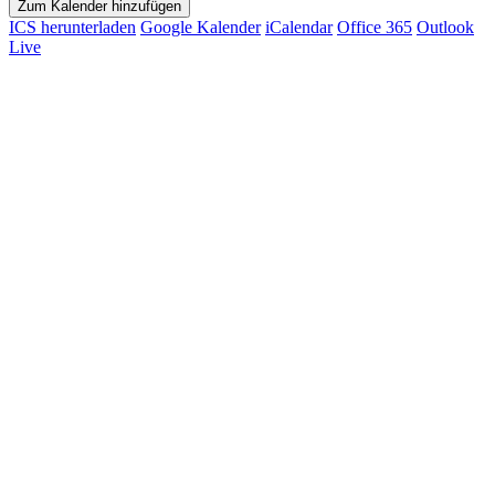
Zum Kalender hinzufügen
ICS herunterladen
Google Kalender
iCalendar
Office 365
Outlook
Live