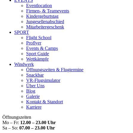
EVENTS
Eventlocation
Firmen- & Teamevents
Kindergeburtstag
Jungesellenabschied
Mitarbeitergeschenk
SPORT
Flight School
Proflyer
Events & Camps
Sport Guide
Wettkämpfe
Windwerk
Öffnungszeiten & Flugtermine
Snackbar
VR-Flugsimulator
Über Uns
Blog
Galerie
Kontakt & Standort
Karriere
Öffnungszeiten
Mo – Fr:
12.00 – 23.00 Uhr
Sa – So:
07.00 – 23.00 Uhr