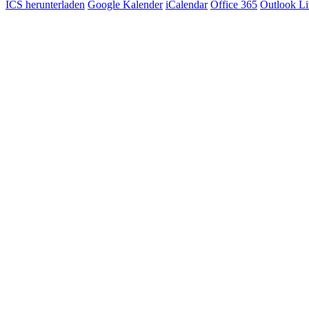
ICS herunterladen
Google Kalender
iCalendar
Office 365
Outlook Li