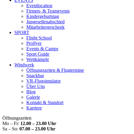
EVENTS
Eventlocation
Firmen- & Teamevents
Kindergeburtstag
Jungesellenabschied
Mitarbeitergeschenk
SPORT
Flight School
Proflyer
Events & Camps
Sport Guide
Wettkämpfe
Windwerk
Öffnungszeiten & Flugtermine
Snackbar
VR-Flugsimulator
Über Uns
Blog
Galerie
Kontakt & Standort
Karriere
Öffnungszeiten
Mo – Fr:
12.00 – 23.00 Uhr
Sa – So:
07.00 – 23.00 Uhr