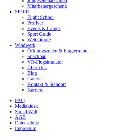
Jungesellenabschied
Mitarbeitergeschenk
SPORT
Flight School
Proflyer
Events & Camps
Sport Guide
Wettkämpfe
Windwerk
Öffnungszeiten & Flugtermine
Snackbar
VR-Flugsimulator
Über Uns
Blog
Galerie
Kontakt & Standort
Karriere
FAQ
Mediakiosk
Social Wall
AGB
Datenschutz
Impressum