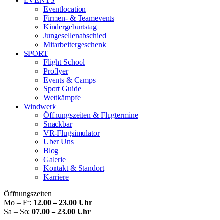
EVENTS
Eventlocation
Firmen- & Teamevents
Kindergeburtstag
Jungesellenabschied
Mitarbeitergeschenk
SPORT
Flight School
Proflyer
Events & Camps
Sport Guide
Wettkämpfe
Windwerk
Öffnungszeiten & Flugtermine
Snackbar
VR-Flugsimulator
Über Uns
Blog
Galerie
Kontakt & Standort
Karriere
Öffnungszeiten
Mo – Fr:
12.00 – 23.00 Uhr
Sa – So:
07.00 – 23.00 Uhr