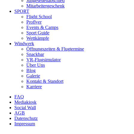
Jungesellenabschied
Mitarbeitergeschenk
SPORT
Flight School
Proflyer
Events & Camps
Sport Guide
Wettkämpfe
Windwerk
Öffnungszeiten & Flugtermine
Snackbar
VR-Flugsimulator
Über Uns
Blog
Galerie
Kontakt & Standort
Karriere
FAQ
Mediakiosk
Social Wall
AGB
Datenschutz
Impressum