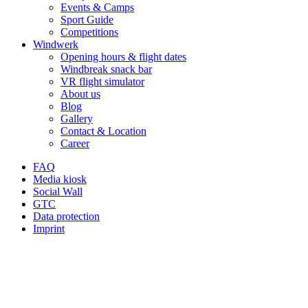
Events & Camps
ter
scho
geni
Sport Guide
ihre
n auf
esse
Competitions
Windwerk
Beg
Dein
n
Opening hours & flight dates
eiste
en
konn
Windbreak snack bar
rung
näch
test.
VR flight simulator
About us
fürs
sten
Viele
Blog
Flieg
Flug
n
Gallery
en
bei
Dan
Contact & Location
Career
entd
uns
k für
eckt
im
Dein
FAQ
hat.
Wind
e
Media kiosk
Social Wall
Gen
werk
Emp
GTC
au
.
fehlu
Data protection
solc
Viele
ng.
Imprint
he
liebe
Wir
Mom
Grüs
freu
ente
se,
en
mac
Dein
uns,