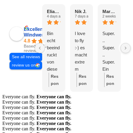
Eliane H.
Nik J.
Marta C.
4 days ago
7 days ago
2 weeks ago
2
Excellent
Bin
I love
Super.
T
Windwerk AG
echt
to fly
..
E
4.8
Based on 1250
beeind
:-) es
Super.
s
reviews
ruckt
macht
..
a
See all reviews
von
extre
Super.
e
review us on
diese
m
Ein
t
m Ort.
Spass
sympa
G
Res
Res
Res
Super
und
thisch
e
pon
pon
pon
nette
fast
es
e
se
se
se
Everyone can fly.
Everyone can fly.
Leute.
schon
Team
from
from
from
Everyone can fly.
Everyone can fly.
Meega
süchti
mit
the
the
the
Everyone can fly.
Everyone can fly.
feines
g, ich
positiv
own
own
own
Everyone can fly.
Everyone can fly.
Everyone can fly.
Everyone can fly.
Essen
komm
er
er:
L
er:
H
er:
L
Everyone can fly.
Everyone can fly.
. Tolles
e auf
Energi
iebe
erzli
iebe
Everyone can fly.
Everyone can fly.