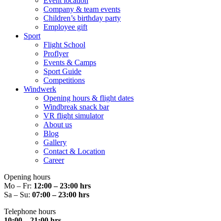
Event location
Company & team events
Children’s birthday party
Employee gift
Sport
Flight School
Proflyer
Events & Camps
Sport Guide
Competitions
Windwerk
Opening hours & flight dates
Windbreak snack bar
VR flight simulator
About us
Blog
Gallery
Contact & Location
Career
Opening hours
Mo – Fr:
12:00 – 23:00 hrs
Sa – Su:
07:00 – 23:00 hrs
Telephone hours
10:00 – 21:00 hrs