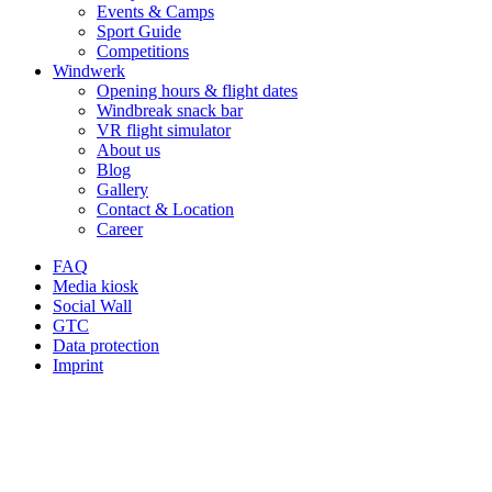
Events & Camps
ter
scho
geni
Sport Guide
ihre
n auf
esse
Competitions
Windwerk
Beg
Dein
n
Opening hours & flight dates
eiste
en
konn
Windbreak snack bar
rung
näch
test.
VR flight simulator
About us
fürs
sten
Viele
Blog
Flieg
Flug
n
Gallery
en
bei
Dan
Contact & Location
Career
entd
uns
k für
eckt
im
Dein
FAQ
hat.
Wind
e
Media kiosk
Social Wall
Gen
werk
Emp
GTC
au
.
fehlu
Data protection
solc
Viele
ng.
Imprint
he
liebe
Wir
Mom
Grüs
freu
ente
se,
en
mac
Dein
uns,