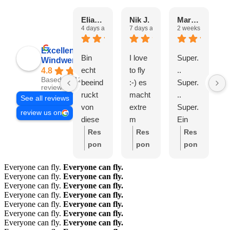
Eliane H.
Nik J.
Marta C.
4 days ago
7 days ago
2 weeks ago
2
Excellent
Bin
I love
Super.
T
Windwerk AG
echt
to fly
..
E
4.8
Based on 1250
beeind
:-) es
Super.
s
reviews
ruckt
macht
..
a
See all reviews
von
extre
Super.
e
review us on
diese
m
Ein
t
m Ort.
Spass
sympa
G
Res
Res
Res
Super
und
thisch
e
pon
pon
pon
nette
fast
es
e
se
se
se
Everyone can fly.
Everyone can fly.
Leute.
schon
Team
from
from
from
Everyone can fly.
Everyone can fly.
Meega
süchti
mit
the
the
the
Everyone can fly.
Everyone can fly.
feines
g, ich
positiv
own
own
own
Everyone can fly.
Everyone can fly.
Everyone can fly.
Everyone can fly.
Essen
komm
er
er:
L
er:
H
er:
L
Everyone can fly.
Everyone can fly.
. Tolles
e auf
Energi
iebe
erzli
iebe
Everyone can fly.
Everyone can fly.