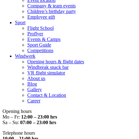
Event location
Company & team events
Children’s birthday party
Employee gift
Sport
Flight School
Proflyer
Events & Camps
Sport Guide
Competitions
Windwerk
Opening hours & flight dates
Windbreak snack bar
VR flight simulator
About us
Blog
Gallery
Contact & Location
Career
Opening hours
Mo – Fr:
12:00 – 23:00 hrs
Sa – Su:
07:00 – 23:00 hrs
Telephone hours
10:00 – 21:00 hrs